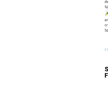
de
S
e
cr
S
Co
S
F