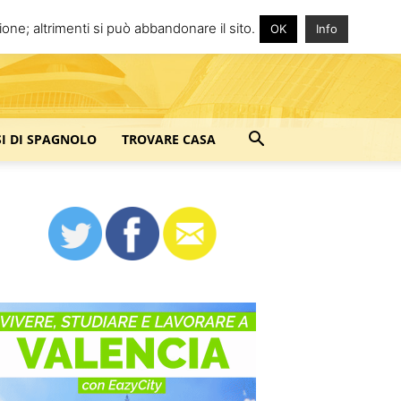
one; altrimenti si può abbandonare il sito.
OK
Info
SI DI SPAGNOLO
TROVARE CASA