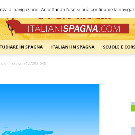
enza di navigazione. Accettando l’uso si può continuare la navigazi
STUDIARE IN SPAGNA
ITALIANI IN SPAGNA
SCUOLE E COR
Italiani
nolo
crowd-3127293_640
Spagna