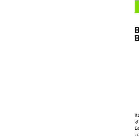
B
It
gl
Ea
co