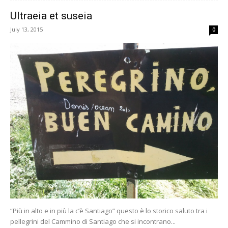
Ultraeia et suseia
July 13, 2015
0
“Più in alto e in più la c’è Santiago” questo è lo storico saluto tra i
pellegrini del Cammino di Santiago che si incontrano...