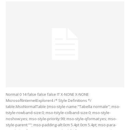
Normal 0 14 false false false IT X-NONE X-NONE
MicrosoftInternetExplorer4 /* Style Definitions */
table.MsoNormalTable {mso-style-name:"Tabella normale"; mso-
tstyle-rowband-size:0; mso-tstyle-colband-size:0; mso-style-
noshow:yes; mso-style-priority:99; mso-style-qformat:yes; mso-
style-parent:""; mso-padding-alt:0cm 5.4pt 0cm 5.4pt; mso-para-