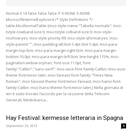
Normal 0 14 false false false IT X-NONE X-NONE
MicrosoftInternetExplorer4 /* Style Definitions */
table.MsoNormalTable {mso-style-name:"Tabella normale"; mso-
tstyle-rowband-size:0; mso-tstyle-colband-size:0; mso-style-
noshow:yes; mso-style-priority:99; mso-style-qformat:yes; mso-
style-parent:""; mso-padding-alt:0cm 5.4pt 0cm 5.4pt; mso-para-
margin-top:0cm; mso-para-margin-right:0cm; mso-para-margin-
bottom:10.0pt; mso-para-margin-left:0cm; line-height:115%; mso-
pagination:widow-orphan; font-size:11.0pt; font-
family:"Calibri","sans-serif"; mso-ascii-font-family:Calibri; mso-ascii-
theme-font:minor-latin; mso-fareast-font-family:"Times New
Roman"; mso-fareast-theme-font:minor-fareast; mso-hansi-font-
family:Calibri; mso-hansi-theme-font:minor-latin;} Nella giornata di
ieri è stato trovato l’accordo per la cessione della Telecom.
Generali, Mediobanca...
Hay Festival: kermesse letteraria in Spagna
September 23, 2013
0