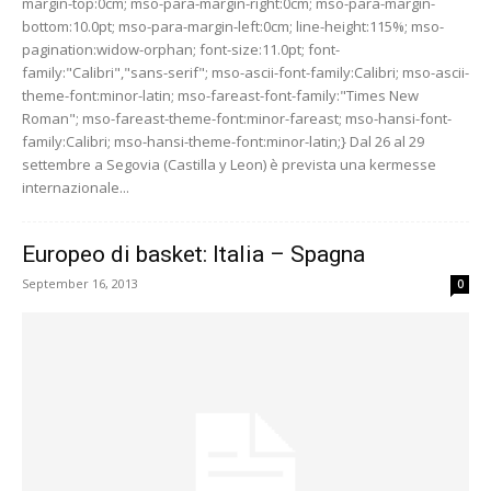
margin-top:0cm; mso-para-margin-right:0cm; mso-para-margin-
bottom:10.0pt; mso-para-margin-left:0cm; line-height:115%; mso-
pagination:widow-orphan; font-size:11.0pt; font-
family:"Calibri","sans-serif"; mso-ascii-font-family:Calibri; mso-ascii-
theme-font:minor-latin; mso-fareast-font-family:"Times New
Roman"; mso-fareast-theme-font:minor-fareast; mso-hansi-font-
family:Calibri; mso-hansi-theme-font:minor-latin;} Dal 26 al 29
settembre a Segovia (Castilla y Leon) è prevista una kermesse
internazionale...
Europeo di basket: Italia – Spagna
September 16, 2013
0