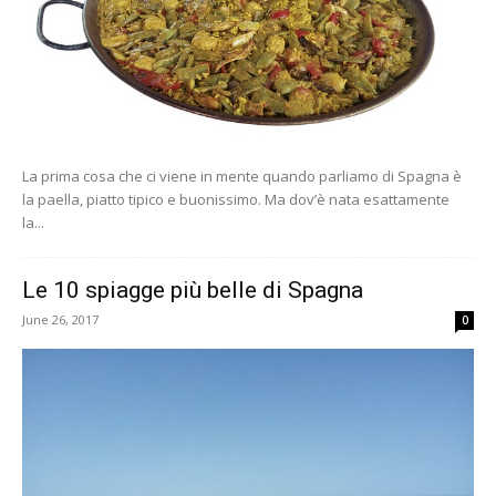
La prima cosa che ci viene in mente quando parliamo di Spagna è
la paella, piatto tipico e buonissimo. Ma dov’è nata esattamente
la...
Le 10 spiagge più belle di Spagna
June 26, 2017
0