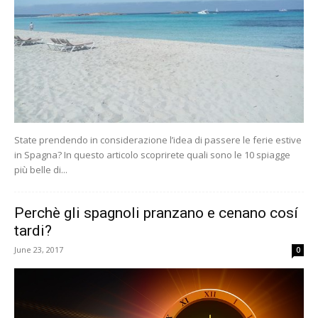
State prendendo in considerazione l’idea di passere le ferie estive
in Spagna? In questo articolo scoprirete quali sono le 10 spiagge
più belle di...
Perchè gli spagnoli pranzano e cenano cosí
tardi?
June 23, 2017
0