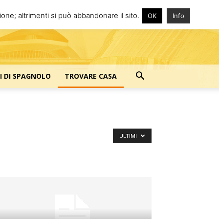
one; altrimenti si può abbandonare il sito.
OK
Info
I DI SPAGNOLO
TROVARE CASA
ULTIMI