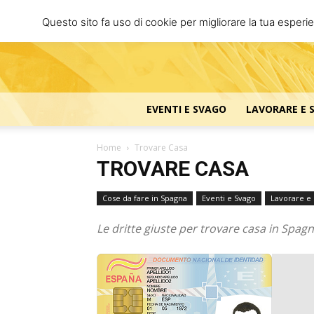
Questo sito fa uso di cookie per migliorare la tua esperi
EVENTI E SVAGO
LAVORARE E 
Home
Trovare Casa
TROVARE CASA
Cose da fare in Spagna
Eventi e Svago
Lavorare e 
Le dritte giuste per trovare casa in Spagn