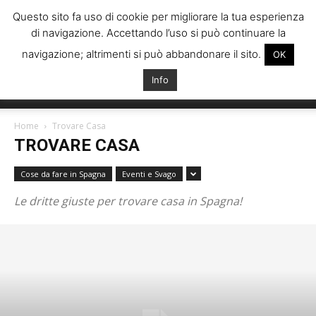
Questo sito fa uso di cookie per migliorare la tua esperienza
di navigazione. Accettando l’uso si può continuare la
navigazione; altrimenti si può abbandonare il sito.
OK
Info
Italiani
Home
Trovare Casa
TROVARE CASA
Spagna
Cose da fare in Spagna
Eventi e Svago
Le dritte giuste per trovare casa in Spagna!