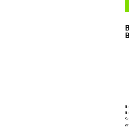
B
It
It
So
ar