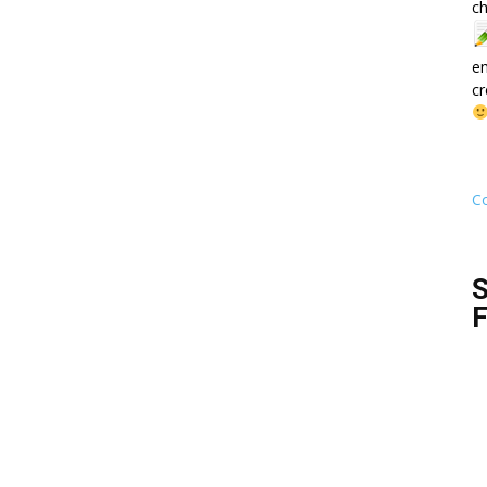
ch
e
cr
Co
S
F