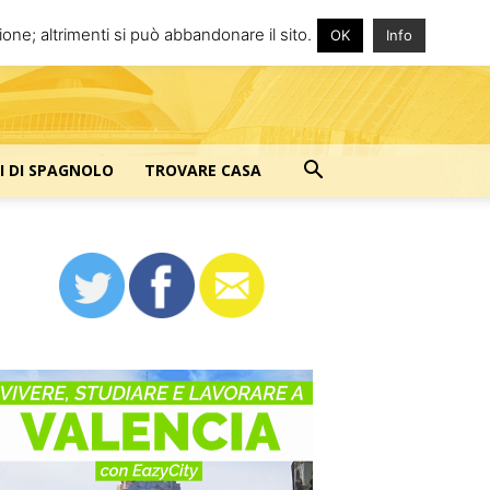
one; altrimenti si può abbandonare il sito.
OK
Info
I DI SPAGNOLO
TROVARE CASA