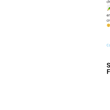
ch
e
cr
Co
S
F