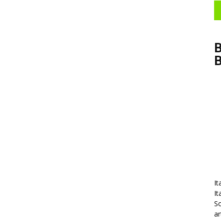
B
It
It
So
ar