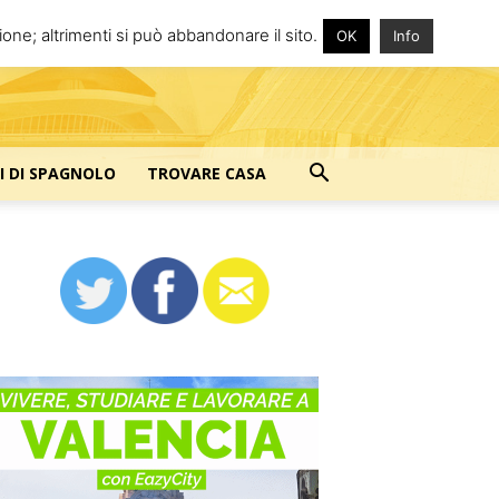
one; altrimenti si può abbandonare il sito.
OK
Info
I DI SPAGNOLO
TROVARE CASA