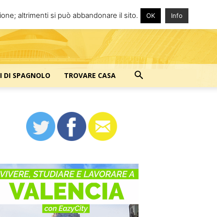
one; altrimenti si può abbandonare il sito.
OK
Info
I DI SPAGNOLO
TROVARE CASA