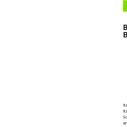
B
It
It
So
ar