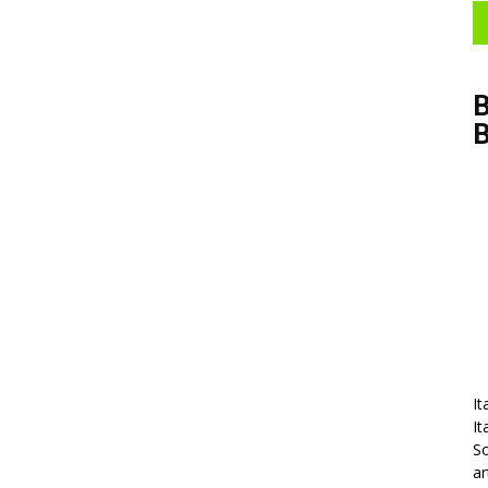
B
It
It
So
ar