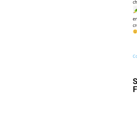
ch
e
cr
Co
S
F