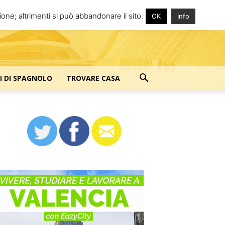
one; altrimenti si può abbandonare il sito.
OK
Info
I DI SPAGNOLO
TROVARE CASA