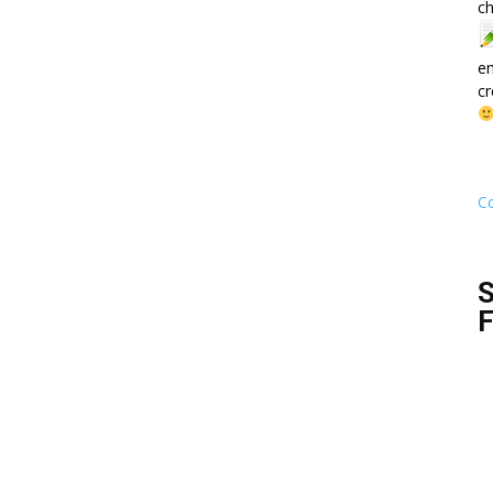
ch
e
cr
Co
S
F