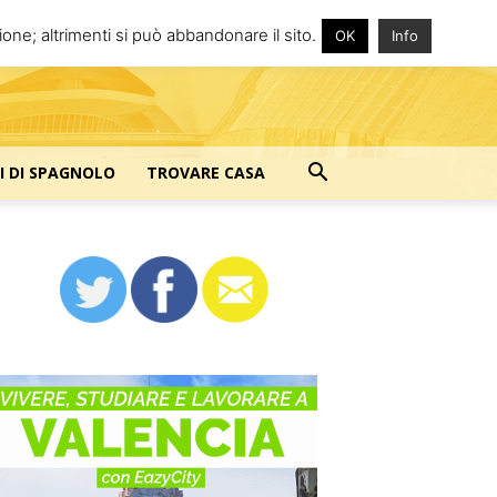
one; altrimenti si può abbandonare il sito.
OK
Info
I DI SPAGNOLO
TROVARE CASA