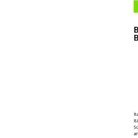
B
It
It
So
ar