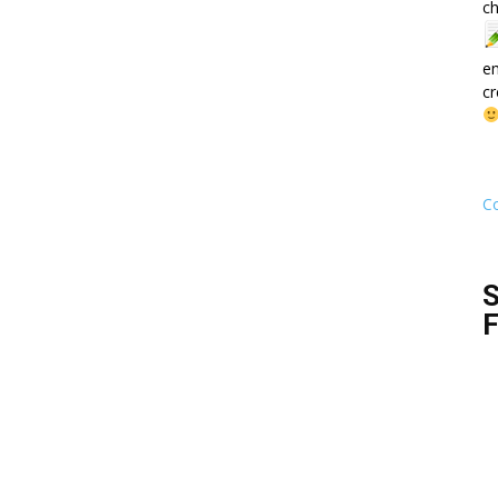
ch
e
cr
Co
S
F