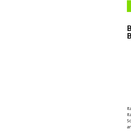
B
It
It
So
ar