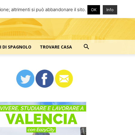
one; altrimenti si può abbandonare il sito.
OK
Info
I DI SPAGNOLO
TROVARE CASA