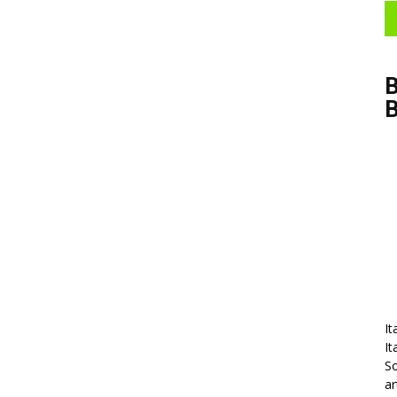
B
It
It
So
ar