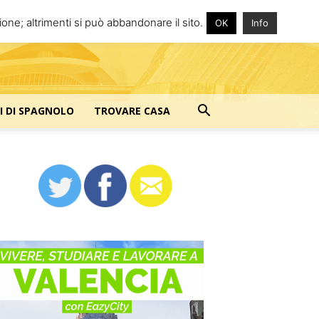
one; altrimenti si può abbandonare il sito.
OK
Info
I DI SPAGNOLO
TROVARE CASA