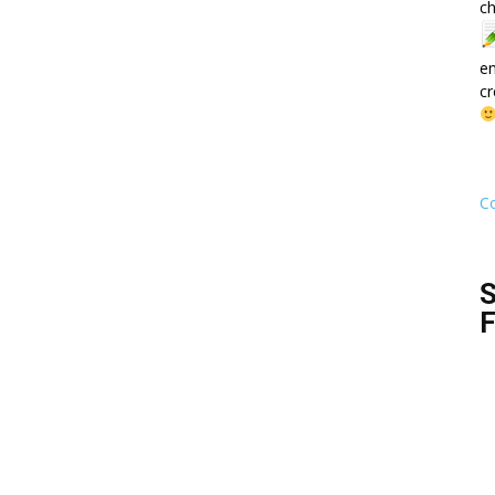
ch
e
cr
Co
S
F