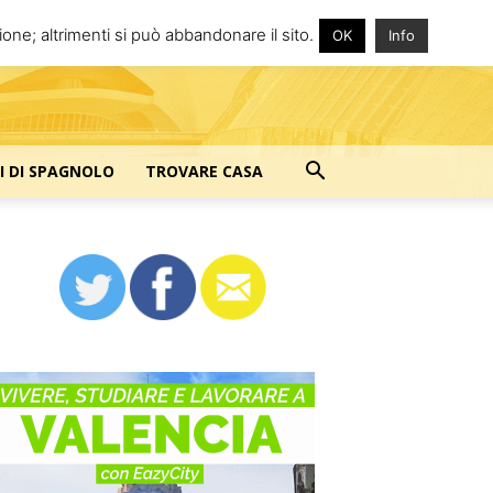
one; altrimenti si può abbandonare il sito.
OK
Info
I DI SPAGNOLO
TROVARE CASA