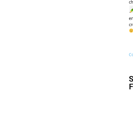
ch
e
cr
Co
S
F