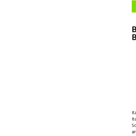
B
It
It
So
ar