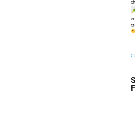
ch
e
cr
Co
S
F