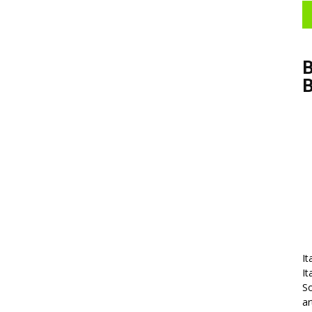
B
It
It
So
ar