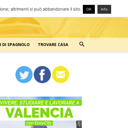
one; altrimenti si può abbandonare il sito.
OK
Info
I DI SPAGNOLO
TROVARE CASA