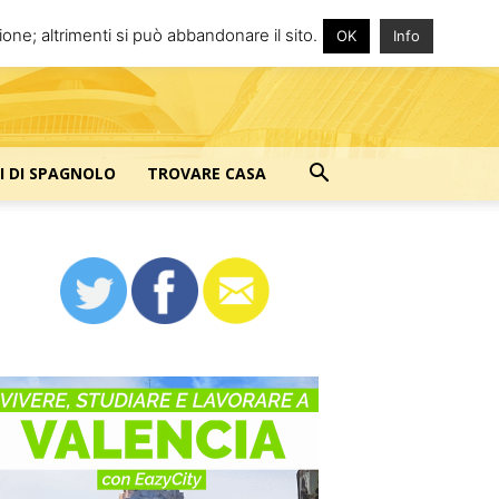
one; altrimenti si può abbandonare il sito.
OK
Info
I DI SPAGNOLO
TROVARE CASA