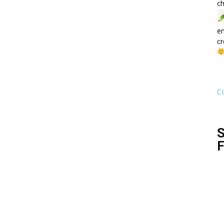
ch
e
cr
Co
S
F