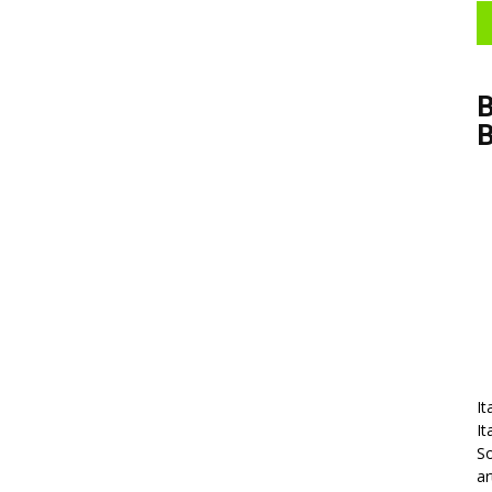
B
It
It
So
ar