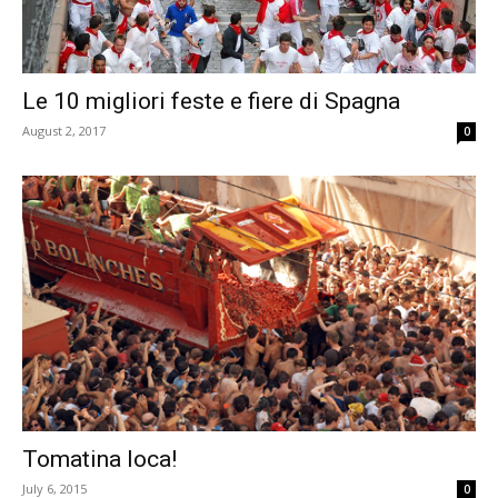
Le 10 migliori feste e fiere di Spagna
August 2, 2017
0
Tomatina loca!
July 6, 2015
0