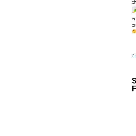
ch
e
cr
Co
S
F