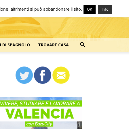
one; altrimenti si può abbandonare il sito.
OK
Info
I DI SPAGNOLO
TROVARE CASA