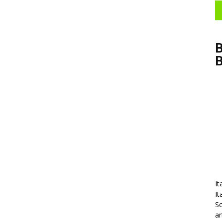
B
It
It
So
ar