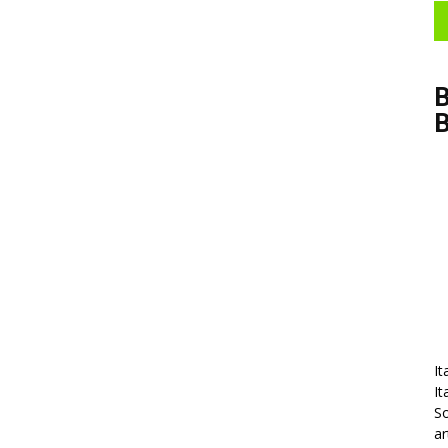
B
It
It
So
ar