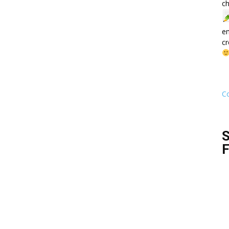
ch
e
cr
Co
S
F