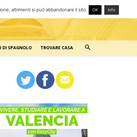
one; altrimenti si può abbandonare il sito.
OK
Info
I DI SPAGNOLO
TROVARE CASA