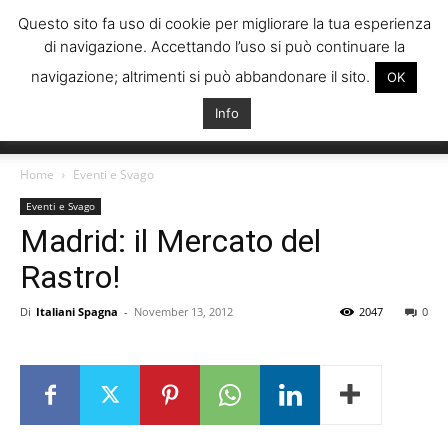
Questo sito fa uso di cookie per migliorare la tua esperienza
di navigazione. Accettando l’uso si può continuare la
navigazione; altrimenti si può abbandonare il sito.
OK
Info
Italiani
Home
Eventi e Svago
Eventi e Svago
Madrid: il Mercato del
Spagna
Rastro!
Di
Italiani Spagna
-
November 13, 2012
2047
0