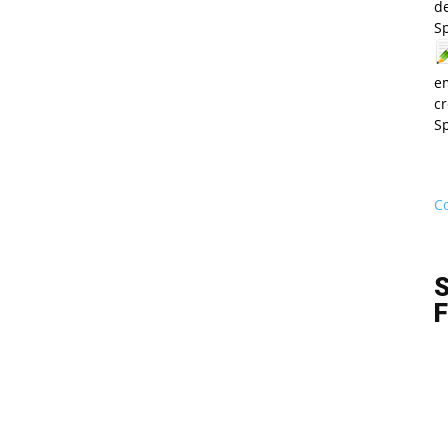
de
S
e
cr
S
Co
S
F