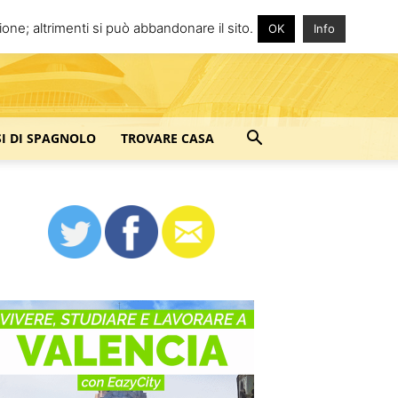
one; altrimenti si può abbandonare il sito.
OK
Info
SI DI SPAGNOLO
TROVARE CASA