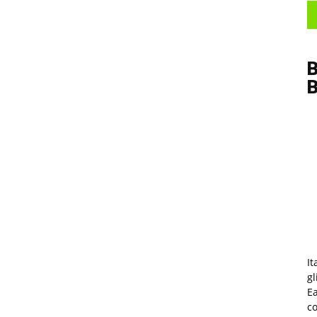
B
It
gl
Ea
co