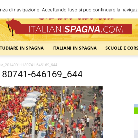
enza di navigazione. Accettando l’uso si può continuare la navigazi
STUDIARE IN SPAGNA
ITALIANI IN SPAGNA
SCUOLE E COR
Italiani
icia_20140911180741-646169_644
1180741-646169_644
Spagna