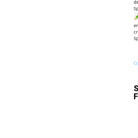
de
S
e
cr
S
Co
S
F