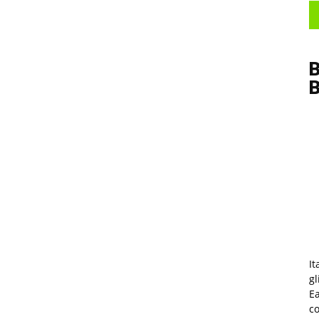
B
It
gl
Ea
co