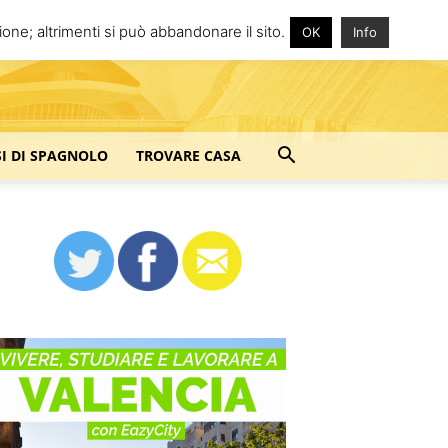
one; altrimenti si può abbandonare il sito.
OK
Info
SI DI SPAGNOLO
TROVARE CASA