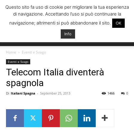
Questo sito fa uso di cookie per migliorare la tua esperienza
di navigazione. Accettando l’uso si può continuare la
navigazione; altrimenti si può abbandonare il sito.
OK
Info
Italiani
Home
Eventi e Svago
Eventi e Svago
Telecom Italia diventerà
Spagna
spagnola
Di
Italiani Spagna
-
September 25, 2013
1466
0