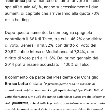
Telefonica
potrà mantenere i diritti di voto in Telco
spa all’attuale 46,1%, anche successivamente i due
aumenti di capitale che arriveranno alla quota 70%
della holding.
Dopo questo aumento, la compagnia spagnola
controllerà il 66%di Telco, tra cui il 46,2% con diritto
di voto, Generali il 19,32%, con diritto di voto del
30,6%, infine Intesa e Mediobanca al 7,34%, con
diritto di voto pari all’11,6%. Dal primo gennaio del
2014 potrà essere acquistato il 100% di Telco.
Il commento da parte del Presidente del Consiglio
Enrico Letta
è stato “
Vigileremo perché ci sia un massimo di
attenzione ai profili occupazionali e agli
aspetti
strategici per l’Italia. Tuttavia
vorrei ricordare a tutti quelli che stanno parlando in queste ore che Telecom è
stata
privatizzata
, e che di tutte le privatizzazioni italiane non credo sia stata
uno dei più grandi successi. Quindi anche se arrivassero dei capitali europei