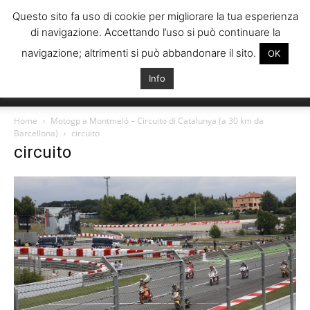
Questo sito fa uso di cookie per migliorare la tua esperienza
di navigazione. Accettando l’uso si può continuare la
navigazione; altrimenti si può abbandonare il sito.
OK
Info
Italiani
Home
Motogp a Montmeló – Circuito di Catalunya (a 30 km da
Barcellona)
circuito
circuito
Spagna