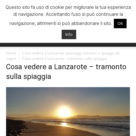
Questo sito fa uso di cookie per migliorare la tua esperienza
di navigazione. Accettando l’uso si può continuare la
navigazione; altrimenti si può abbandonare il sito.
OK
Info
Italiani
Home
Cosa vedere a Lanzarote: paesaggi vulcanici e spiagge da
sogno
Cosa vedere a Lanzarote - tramonto sulla spiaggia
Cosa vedere a Lanzarote – tramonto
Spagna
sulla spiaggia