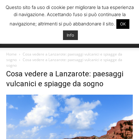
Questo sito fa uso di cookie per migliorare la tua esperienza
di navigazione. Accettando l’uso si può continuare la
navigazione; altrimenti si può abbandonare il sito.
OK
Info
Italiani
Home
Cosa vedere a Lanzarote: paesaggi vulcanici e spiagge da
sogno
Cosa vedere a Lanzarote: paesaggi vulcanici e spiagge da
sogno
Cosa vedere a Lanzarote: paesaggi
Spagna
vulcanici e spiagge da sogno