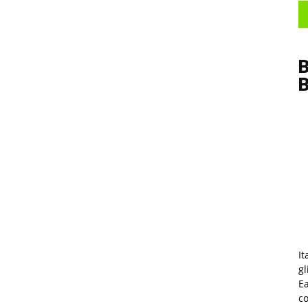
B
It
gl
Ea
co