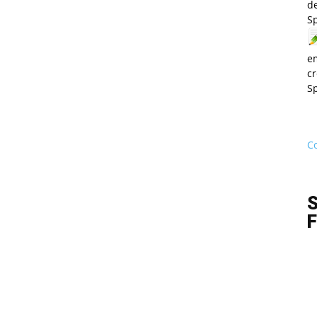
de
S
e
cr
S
Co
S
F