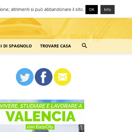
one; altrimenti si può abbandonare il sito.
OK
Info
SI DI SPAGNOLO
TROVARE CASA