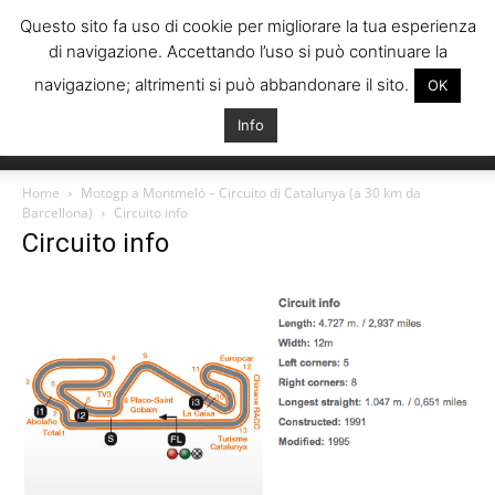
Questo sito fa uso di cookie per migliorare la tua esperienza
di navigazione. Accettando l’uso si può continuare la
navigazione; altrimenti si può abbandonare il sito.
OK
Info
Italiani
Home
Motogp a Montmeló – Circuito di Catalunya (a 30 km da
Barcellona)
Circuito info
Circuito info
Spagna