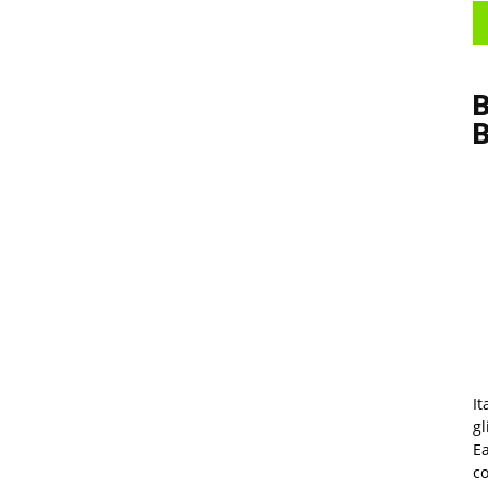
B
It
gl
Ea
co