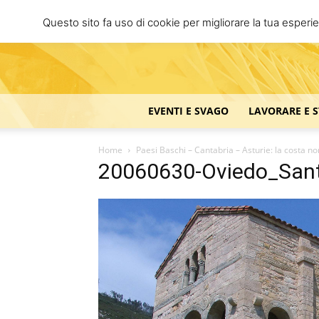
Questo sito fa uso di cookie per migliorare la tua esperi
EVENTI E SVAGO
LAVORARE E 
Home
Paesi Baschi – Cantabria – Asturie: la costa n
20060630-Oviedo_San