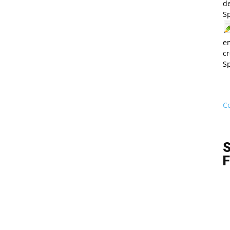
de
S
e
cr
S
Co
S
F