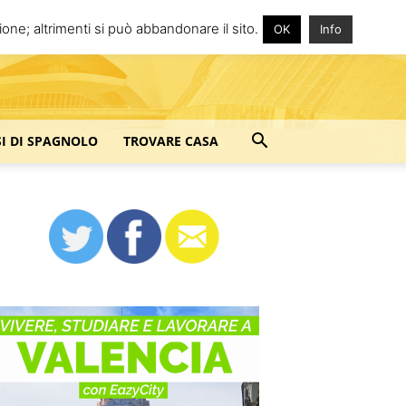
one; altrimenti si può abbandonare il sito.
OK
Info
SI DI SPAGNOLO
TROVARE CASA