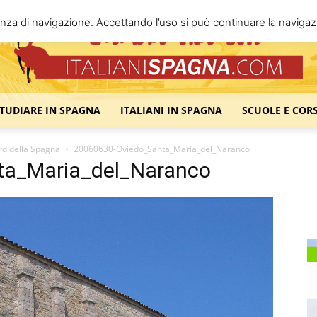
enza di navigazione. Accettando l’uso si può continuare la navigazi
STUDIARE IN SPAGNA
ITALIANI IN SPAGNA
SCUOLE E COR
Italiani
ord della Spagna
20060630-Oviedo_Santa_Maria_del_Naranco
ta_Maria_del_Naranco
Spagna