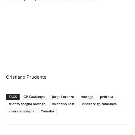
Cristiano Prudente
TAGS
GP Catalunya.
Jorge Lorenzo
motogp
pedrosa
trionfo spagna motogp
valentino rossi
vincitore gp catalunya
vivere in spagna
Yamaha