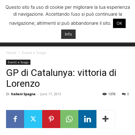
Questo sito fa uso di cookie per migliorare la tua esperienza
di navigazione. Accettando l’uso si può continuare la
navigazione; altrimenti si può abbandonare il sito.
OK
Info
Italiani
Home
Eventi e Svago
Eventi e Svago
GP di Catalunya: vittoria di
Spagna
Lorenzo
Di
Italiani Spagna
-
June 17, 2013
1376
0