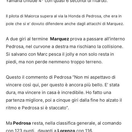
Yamaha chiude 4° con quasi 6 secondi di ritardo.
Il pilota di Maiorca supera al via la Honda di Pedrosa, che era in
pole che si e’ dovuto difendere anche dagli attacchi di Marquez.
A due giri al termine
Marquez
prova a passare all’interno
Pedrosa, nel curvone a destra ma rischiano la collisione.
Si salvano con Marc pesca il jolly e non solo resta in
piedi, ma non perde nemmeno troppo terreno.
Questo il commento di Pedrosa “Non mi aspettavo di
vincere così qui, per questo è ancora più bello. E’ stata
dura, ma vincere in casa è incredibile. Ho fatto una
partenza migliore, poi a cinque giri dalla fine ho alzato il
ritmo e Pedrosa si è staccato”.
Ma
Pedrosa
resta, nella classifica generale, al comando
con 123 punti, davanti a
Lorenzo
con 116.