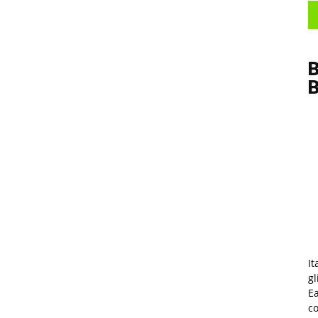
B
It
gl
Ea
co