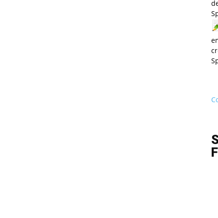
de
S
e
cr
S
Co
S
F