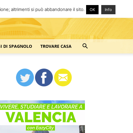
one; altrimenti si può abbandonare il sito.
OK
Info
SI DI SPAGNOLO
TROVARE CASA