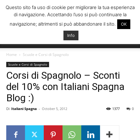
Questo sito fa uso di cookie per migliorare la tua esperienza
di navigazione. Accettando l’uso si può continuare la
navigazione; altrimenti si può abbandonare il sito.
OK
Info
Italiani
Home
Scuole e Corsi di Spagnolo
Scuole e Corsi di Spagnolo
Corsi di Spagnolo – Sconti
Spagna
del 10% con Italiani Spagna
Blog :)
Di
Italiani Spagna
-
October 5, 2012
1377
0