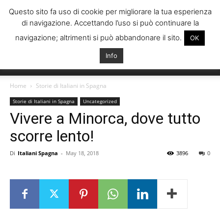
Questo sito fa uso di cookie per migliorare la tua esperienza
di navigazione. Accettando l’uso si può continuare la
navigazione; altrimenti si può abbandonare il sito.
OK
Info
Italiani
Home
Storie di Italiani in Spagna
Storie di Italiani in Spagna
Uncategorized
Vivere a Minorca, dove tutto
Spagna
scorre lento!
Di
Italiani Spagna
-
May 18, 2018
3896
0