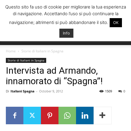
Questo sito fa uso di cookie per migliorare la tua esperienza
di navigazione. Accettando l’uso si può continuare la
navigazione; altrimenti si può abbandonare il sito.
OK
Info
Italiani
Home
Storie di Italiani in Spagna
Storie di Italiani in Spagna
Intervista ad Armando,
Spagna
innamorato di “Spagna”!
Di
Italiani Spagna
-
October 9, 2012
1509
0