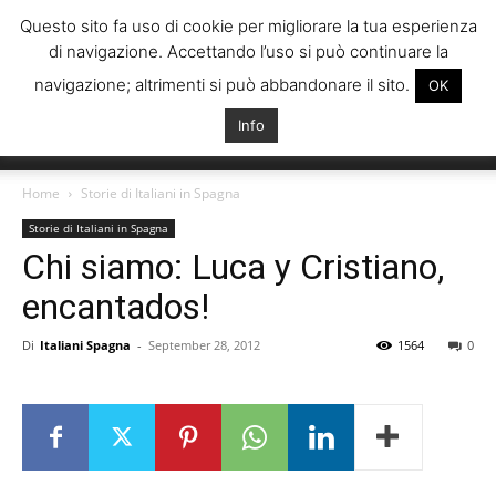
Questo sito fa uso di cookie per migliorare la tua esperienza
di navigazione. Accettando l’uso si può continuare la
navigazione; altrimenti si può abbandonare il sito.
OK
Info
Italiani
Home
Storie di Italiani in Spagna
Storie di Italiani in Spagna
Chi siamo: Luca y Cristiano,
Spagna
encantados!
Di
Italiani Spagna
-
September 28, 2012
1564
0